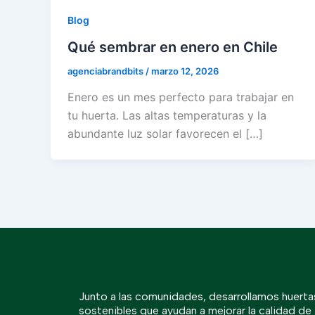
Blog
Qué sembrar en enero en Chile
agenciabrandbits
/
marzo 12, 2026
Enero es un mes perfecto para trabajar en
tu huerta. Las altas temperaturas y la
abundante luz solar favorecen el […]
Junto a las comunidades, desarrollamos huerta
sostenibles que ayudan a mejorar la calidad de